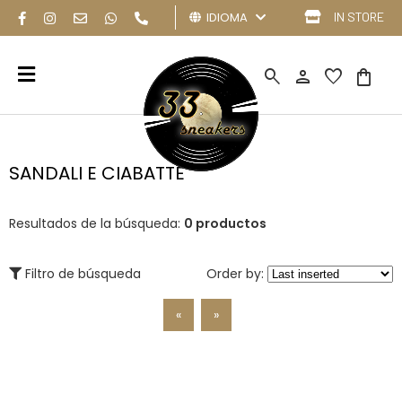
IDIOMA
IN STORE
search
person
favorite
shopping_bag
SANDALI E CIABATTE
Resultados de la búsqueda:
0 productos
Filtro de búsqueda
Order by:
«
»