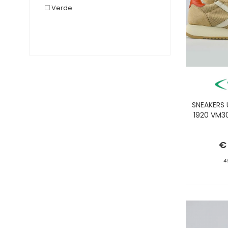
SENSI
Verde
SPRAYGROUND
SPRINGA
SUN68
SUNDEK
TAJI
TIMBERLAND
VALSPORT 1920
SNEAKERS
VANS
1920 VM3
Z RISERVA SPECIALE
€
4