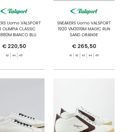
ERS Uomo VALSPORT
SNEAKERS Uomo VALSPORT
0 OLIMPIA CLASSIC
1920 VM3019M MAGIC RUN
880M BIANCO BLU
SAND ORANGE
€ 220,50
€ 265,50
42
44
45
41
42
43
44
45