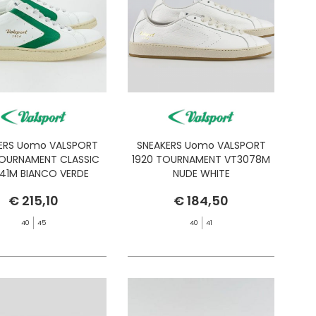
ERS Uomo VALSPORT
SNEAKERS Uomo VALSPORT
TOURNAMENT CLASSIC
1920 TOURNAMENT VT3078M
241M BIANCO VERDE
NUDE WHITE
€ 215,10
€ 184,50
40
45
40
41