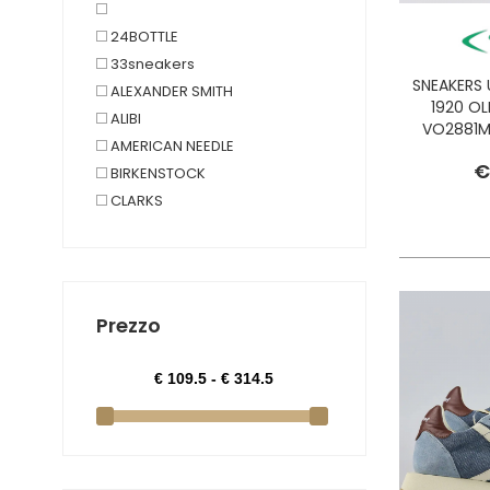
24BOTTLE
33sneakers
SNEAKERS
ALEXANDER SMITH
1920 OL
ALIBI
VO2881M
AMERICAN NEEDLE
€
BIRKENSTOCK
CLARKS
CONVERSE
CRIME LONDON
DATE
DIADORA
Prezzo
DR. MARTENS
EASTPAK
FLOWER MOUNTAIN
FOAMERS
GHOUD
GOORIN BROS.