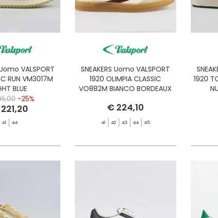
 Uomo VALSPORT
SNEAKERS Uomo VALSPORT
SNEAK
IC RUN VM3017M
1920 OLIMPIA CLASSIC
1920 
GHT BLUE
VO882M BIANCO BORDEAUX
NU
95,00
-25%
€ 224,10
 221,20
41
44
41
42
43
44
45