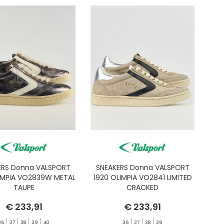
ERS Donna VALSPORT
SNEAKERS Donna VALSPORT
IMPIA VO2839W METAL
1920 OLIMPIA VO2841 LIMITED
TAUPE
CRACKED
€ 233,91
€ 233,91
36
37
38
39
40
36
37
38
39