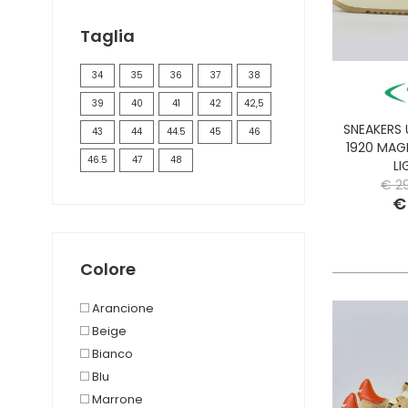
HEY DUDE
HOLSTER AUSTRALIA
Taglia
ILSE JACOBSEN
34
35
36
37
38
JOHN RICHMOND
KANGOL
39
40
41
42
42,5
KAWASAKI
SNEAKERS
43
44
44.5
45
46
MIZUNO
1920 MAG
46.5
47
48
LI
MUNICH
€ 2
NAPAPIJRI
€
ON RUNNING
PHILIPPE MODEL PARIS
PITAS
Colore
PREMIATA
PRO-KEDS
Arancione
PURAAI
Beige
RALPH LAUREN
Bianco
REEBOK LTD
Blu
SAINT BARTH
Marrone