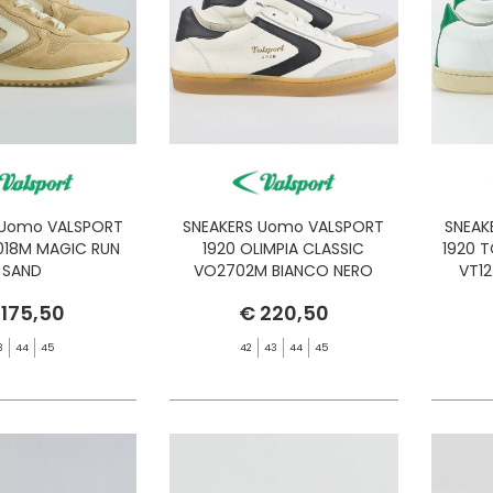
 Uomo VALSPORT
SNEAKERS Uomo VALSPORT
SNEAK
018M MAGIC RUN
1920 OLIMPIA CLASSIC
1920 
SAND
VO2702M BIANCO NERO
VT1
 175,50
€ 220,50
3
44
45
42
43
44
45