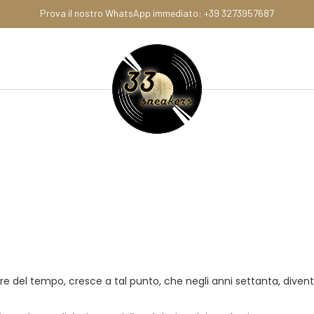
Prova il nostro WhatsApp immediato: +39 3273957687
are del tempo, cresce a tal punto, che negli anni settanta, divent