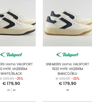
ERS Uomo VALSPORT
SNEAKERS Uomo VALSPORT
20 HYPE VH2895M
1920 HYPE VH2891M
WHITE/BLACK
BIANCO/BLU
€ 239,90
-25%
€ 239,90
-25%
€ 179,90
€ 179,90
43
45
45