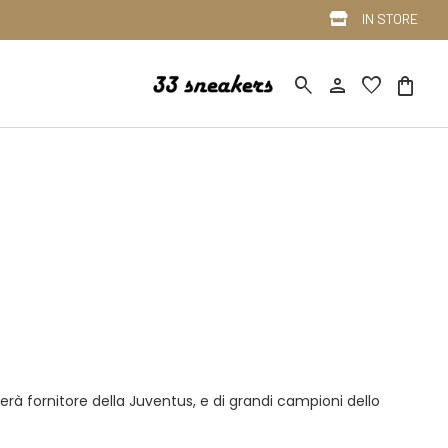
IN STORE
search
person
favorite
shopping_bag
erà fornitore della Juventus, e di grandi campioni dello