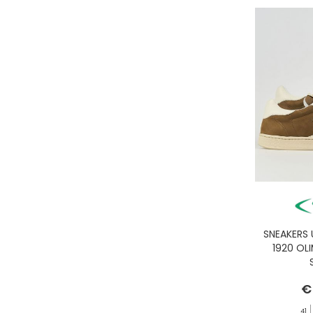
SNEAKERS
1920 OL
€
41