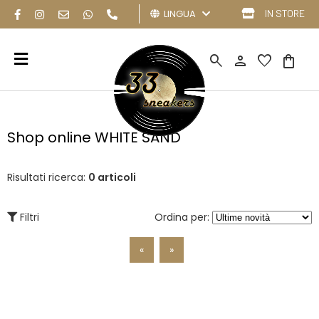
LINGUA
IN STORE
search
person
favorite
shopping_bag
Shop online WHITE SAND
Risultati ricerca:
0 articoli
Filtri
Ordina per:
«
»