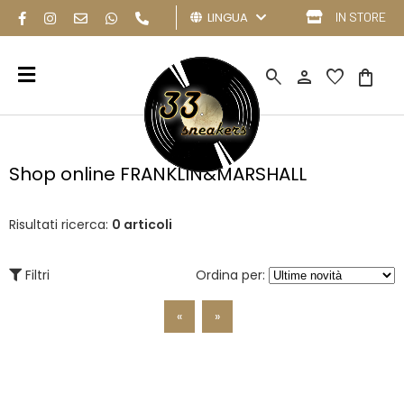
LINGUA
IN STORE
search
person
favorite
shopping_bag
Shop online FRANKLIN&MARSHALL
Risultati ricerca:
0 articoli
Filtri
Ordina per:
«
»