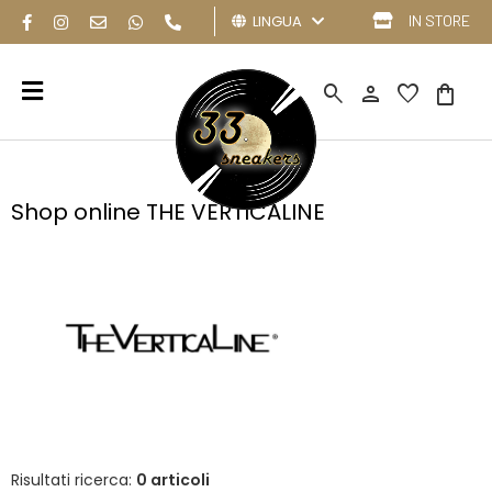
LINGUA
IN STORE
search
person
favorite
shopping_bag
Shop online THE VERTICALINE
Risultati ricerca:
0 articoli