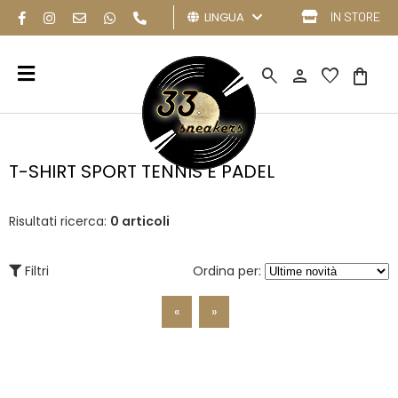
LINGUA
IN STORE
search
person
favorite
shopping_bag
T-SHIRT SPORT TENNIS E PADEL
Risultati ricerca:
0 articoli
Filtri
Ordina per:
«
»