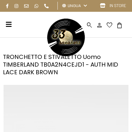
LINGUA
IN STORE
search
person
favorite
shopping_bag
TRONCHETTO E STIVALETTO Uomo
TIMBERLAND TB0A2N4CEJD1 - AUTH MID
LACE DARK BROWN