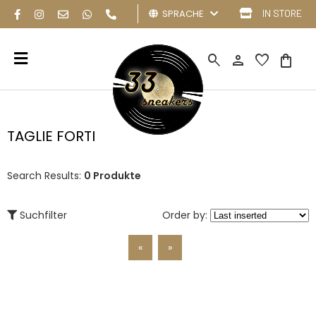
SPRACHE
IN STORE
search
person
favorite
shopping_bag
TAGLIE FORTI
Search Results:
0 Produkte
Suchfilter
Order by:
«
»