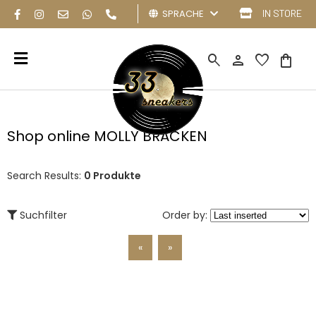
SPRACHE
IN STORE
search
person
favorite
shopping_bag
Shop online MOLLY BRACKEN
Search Results:
0 Produkte
Suchfilter
Order by:
«
»