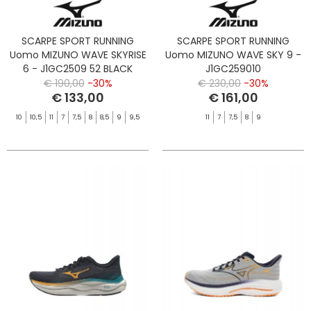
SCARPE SPORT RUNNING
SCARPE SPORT RUNNING
Uomo MIZUNO WAVE SKYRISE
Uomo MIZUNO WAVE SKY 9 -
6 - J1GC2509 52 BLACK
J1GC259010
HARBORMIST/DSBLUE/ICEGREEN
€ 190,00
-30%
€ 230,00
-30%
€ 133,00
€ 161,00
10
10,5
11
7
7,5
8
8,5
9
9,5
11
7
7,5
8
9