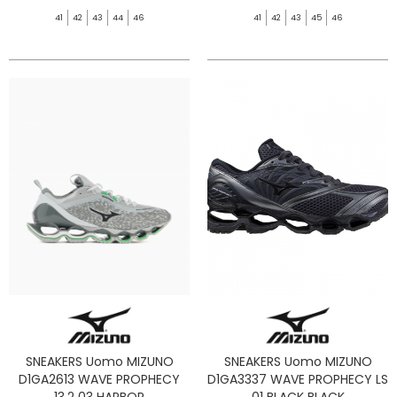
41
42
43
44
46
41
42
43
45
46
SNEAKERS Uomo MIZUNO
SNEAKERS Uomo MIZUNO
D1GA2613 WAVE PROPHECY
D1GA3337 WAVE PROPHECY LS
13.2 03 HARBOR
01 BLACK BLACK