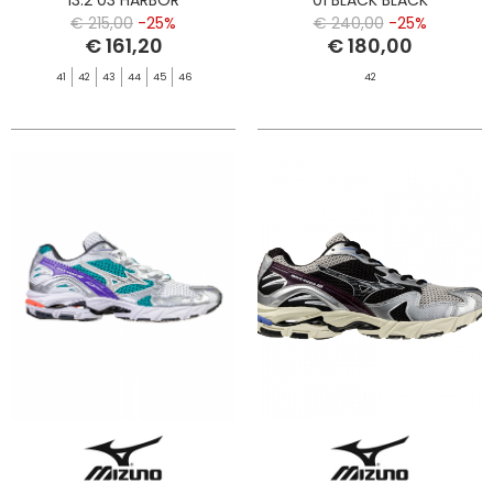
MIST/BLACK/VIBRANT G
€ 215,00
-25%
€ 240,00
-25%
€ 161,20
€ 180,00
41
42
43
44
45
46
42