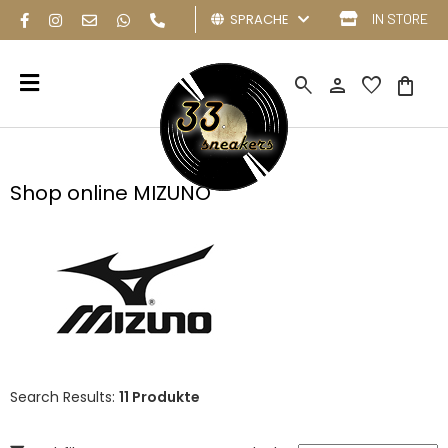
SPRACHE
IN STORE
search
person
favorite
shopping_bag
Shop online MIZUNO
Search Results:
11 Produkte