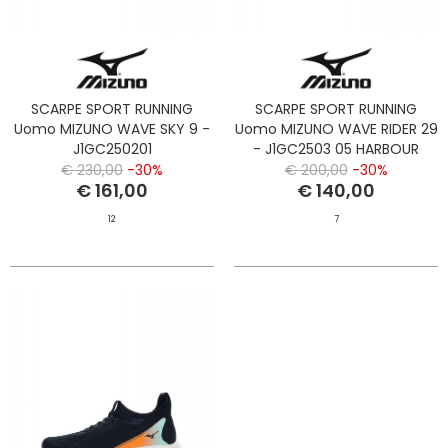
SCARPE SPORT RUNNING
SCARPE SPORT RUNNING
Uomo MIZUNO WAVE SKY 9 -
Uomo MIZUNO WAVE RIDER 29
J1GC250201
- J1GC2503 05 HARBOUR
BARITONE/CITRUS/CAPRI/BREEZ
MIST/BLUE/TANG
€ 230,00
-30%
€ 200,00
-30%
€ 161,00
€ 140,00
12
7