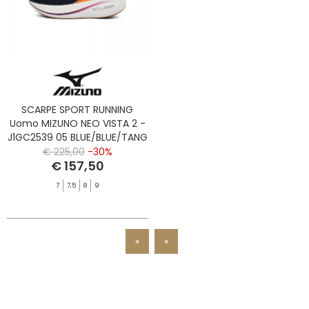
SCARPE SPORT RUNNING
Uomo MIZUNO NEO VISTA 2 -
J1GC2539 05 BLUE/BLUE/TANG
€ 225,00
-30%
€ 157,50
7
7,5
8
9
«
»