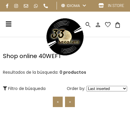
IDIOMA
IN STORE
search
person
favorite
shopping_bag
Shop online 40WEFT
Resultados de la búsqueda:
0 productos
Filtro de búsqueda
Order by:
«
»