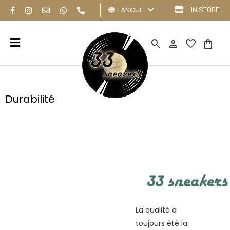
LANGUE
IN STORE
search
person
favorite
shopping_bag
Durabilité
La qualité a
toujours été la